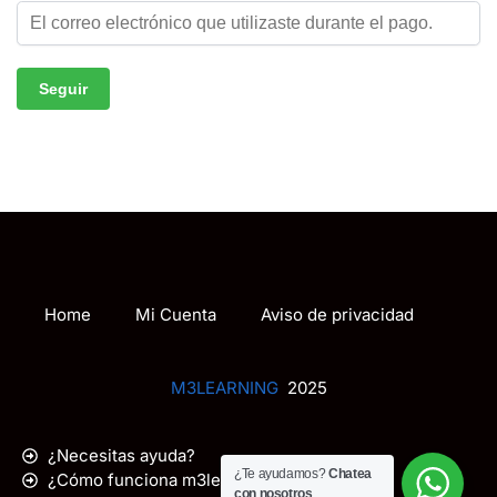
Seguir
Home
Mi Cuenta
Aviso de privacidad
M3LEARNING
2025
¿Necesitas ayuda?
¿Te ayudamos?
Chatea
¿Cómo funciona m3learning.com.mx?
con nosotros