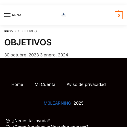
MENU
0
Inicio
OBJETIVOS
/
OBJETIVOS
30 octubre, 2023
3 enero, 2024
Home
Mi Cuenta
Aviso de privacidad
M3LEARNING
2025
¿Necesitas ayuda?
¿Cómo funciona m3learning.com.mx?