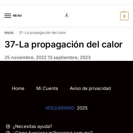
MENU
0
Inicio
37-La propagación del calor
/
37-La propagación del calor
25 noviembre, 2022
13 septiembre, 2023
Home
Mi Cuenta
Aviso de privacidad
M3LEARNING
2025
¿Necesitas ayuda?
¿Cómo funciona m3learning.com.mx?