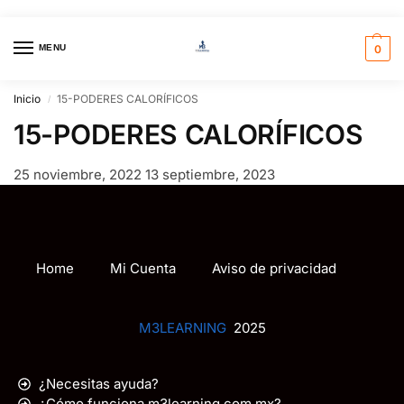
MENU
0
Inicio
15-PODERES CALORÍFICOS
/
15-PODERES CALORÍFICOS
25 noviembre, 2022
13 septiembre, 2023
Home
Mi Cuenta
Aviso de privacidad
M3LEARNING
2025
¿Necesitas ayuda?
¿Cómo funciona m3learning.com.mx?