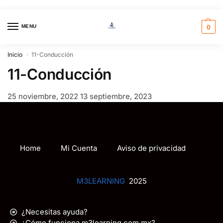
MENU
0
Inicio
11-Conducción
/
11-Conducción
25 noviembre, 2022
13 septiembre, 2023
Home
Mi Cuenta
Aviso de privacidad
M3LEARNING
2025
¿Necesitas ayuda?
¿Cómo funciona m3learning.com.mx?