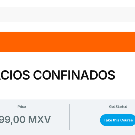
ACIOS CONFINADOS
Price
Get Started
99,00 MXV
Take this Course