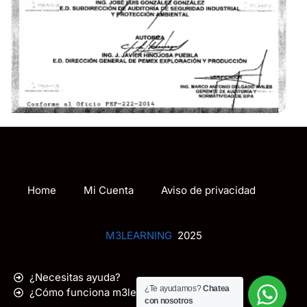
Home
Mi Cuenta
Aviso de privacidad
M3LEARNING
2025
¿Necesitas ayuda?
¿Te ayudamos?
Chatea
¿Cómo funciona m3learning.com.mx?
con nosotros