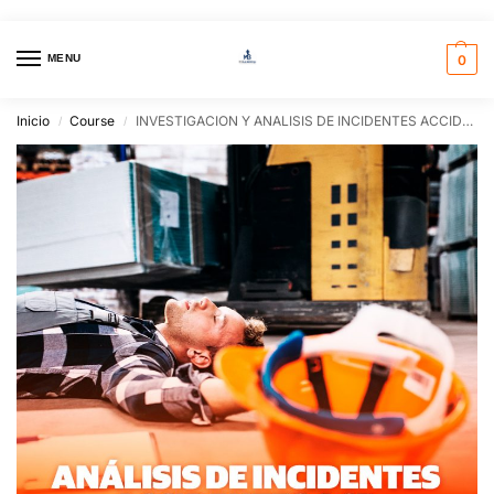
MENU
0
Inicio
Course
INVESTIGACION Y ANALISIS DE INCIDENTES ACCIDENTES ACR
/
/